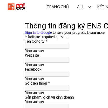
TRANG CHỦ
ALL
KẾT 
Sk