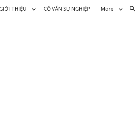
GIỚI THIỆU
CỐ VẤN SỰ NGHIỆP
More
ion