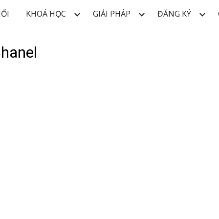
NỐI
KHOÁ HỌC
GIẢI PHÁP
ĐĂNG KÝ
ip to main content
Skip to navigat