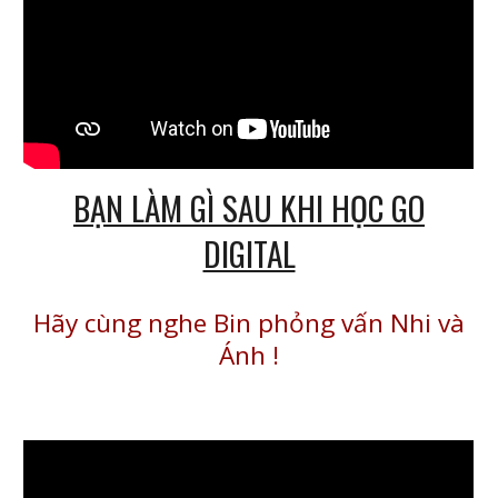
BẠN LÀM GÌ SAU KHI HỌC GO
DIGITAL
Hãy cùng nghe Bin phỏng vấn Nhi và
Ánh
!