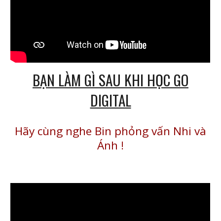
BẠN LÀM GÌ SAU KHI HỌC GO
DIGITAL
Hãy cùng nghe Bin phỏng vấn Nhi và
Ánh
!