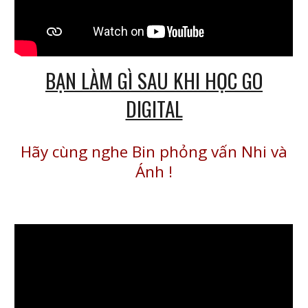
BẠN LÀM GÌ SAU KHI HỌC GO
DIGITAL
Hãy cùng nghe Bin phỏng vấn Nhi và
Ánh
!