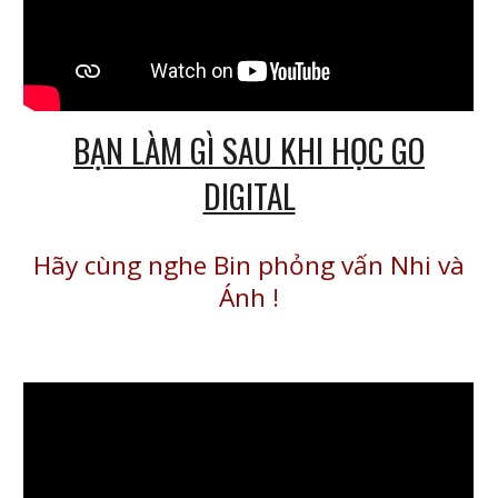
BẠN LÀM GÌ SAU KHI HỌC GO
DIGITAL
Hãy cùng nghe Bin phỏng vấn Nhi và
Ánh
!