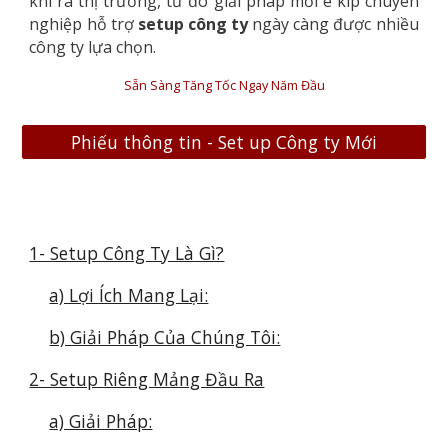
khi ra thị trường, từ đó giải pháp mời ê kíp chuyên
nghiệp hỗ trợ
setup công ty
ngày càng được nhiều
công ty lựa chọn.
Sẵn Sàng Tăng Tốc Ngay Năm Đầu
Phiếu thông tin - Set up Công ty Mới
1- Setup Công Ty Là Gì?
a) Lợi Ích Mang Lại:
b) Giải Pháp Của Chúng Tôi:
2- Setup Riêng Mảng Đầu Ra
a) Giải Pháp: