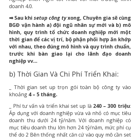
doanh 4.0.
➡ Sau khi
setup công ty
xong, Chuyên gia sẽ cùng
BGĐ vận hành a) đội ngũ nhân sự mới và b) mô
hình, quy trình tổ chức doanh nghiệp mới một
thời gian để các vị trí, bộ phận phối hợp ăn khớp
với nhau, theo đúng mô hình và quy trình chuẩn,
trước khi bàn giao lại cho lãnh đạo doanh
nghiệp vv…
b) Thời Gian Và Chi Phí Triển Khai:
_ Thời gian set up trọn gói toàn bộ công ty vào
khoảng
4 – 5 tháng.
_ Phí tư vấn và triển khai set up là
240 – 300 triệu
:
Áp dụng với doanh nghiệp vừa và nhỏ có mục tiêu
doanh thu dưới 24 tỷ/năm. Với doanh nghiệp có
mục tiêu doanh thu lớn hơn 24 tỷ/năm, mức phí cụ
thể do 2 Bên thống nhất căn cứ vào quy mô cần set