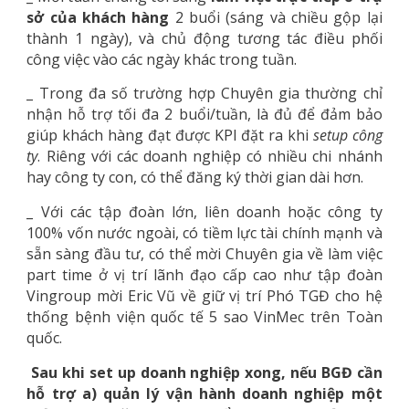
sở của khách hàng
2 buổi (sáng và chiều gộp lại
thành 1 ngày), và chủ động tương tác điều phối
công việc vào các ngày khác trong tuần.
_ Trong đa số trường hợp Chuyên gia thường chỉ
nhận hỗ trợ tối đa 2 buổi/tuần, là đủ để đảm bảo
giúp khách hàng đạt được KPI đặt ra khi
setup công
ty
. Riêng với các doanh nghiệp có nhiều chi nhánh
hay công ty con, có thể đăng ký thời gian dài hơn.
_ Với các tập đoàn lớn, liên doanh hoặc công ty
100% vốn nước ngoài, có tiềm lực tài chính mạnh và
sẵn sàng đầu tư, có thể mời Chuyên gia về làm việc
part time ở vị trí lãnh đạo cấp cao như tập đoàn
Vingroup mời Eric Vũ về giữ vị trí Phó TGĐ cho hệ
thống bệnh viện quốc tế 5 sao VinMec trên Toàn
quốc.
Sau khi set up doanh nghiệp xong, nếu BGĐ cần
hỗ trợ a) quản lý vận hành doanh nghiệp một