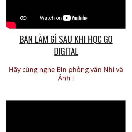
BẠN LÀM GÌ SAU KHI HỌC GO
DIGITAL
Hãy cùng nghe Bin phỏng vấn Nhi và
Ánh
!