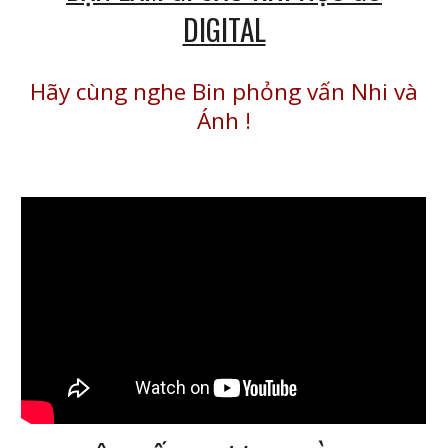
DIGITAL
Hãy cùng nghe Bin phỏng vấn Nhi và
Ánh
!