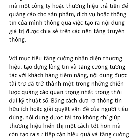
mà một công ty hoặc thương hiệu trả tiền để
quảng cáo cho sản phẩm, dịch vụ hoặc thông
tin của mình thông qua việc tạo ra nội dung
giá trị được chia sẻ trên các nền tảng truyền
thông.
Với mục tiêu tăng cường nhận diện thương
hiệu, tạo dựng lòng tin và tăng cường tương
tác với khách hàng tiềm năng, nội dung được
tài trợ đã trở thành một trong những chiến
lược quảng cáo quan trọng nhất trong thời
đại kỹ thuật số. Bằng cách đưa ra thông tin
hữu ích hoặc giải quyết vấn đề của người tiêu
dùng, nội dung được tài trợ không chỉ giúp
thương hiệu hiển thị một cách tốt hơn mà
còn tạo ra sự tiếp cận hiệu quả và tăng cường