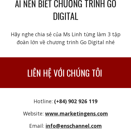
CHƯƠNG TRÌNH GO
AI NÊN BIẾT
DIGITAL
Hãy nghe chia sẻ của Ms Linh từng làm 3 tập
đoàn lớn về chương trinh Go Digital nhé
LIÊN HỆ VỚI CHÚNG TÔI
Hotline:
(+84) 902 926 119
Website:
www.marketingens.com
Email:
info@enschannel.com