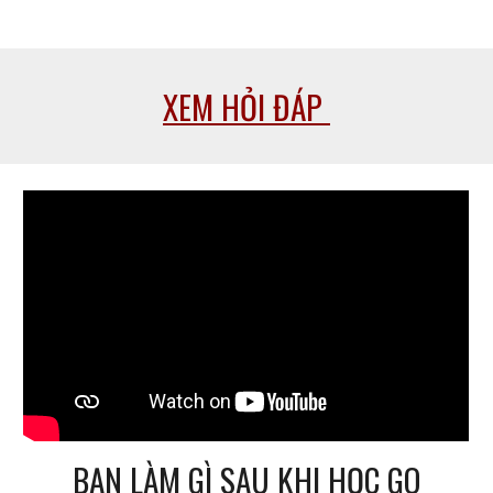
XEM HỎI ĐÁP
BẠN LÀM GÌ SAU KHI HỌC GO