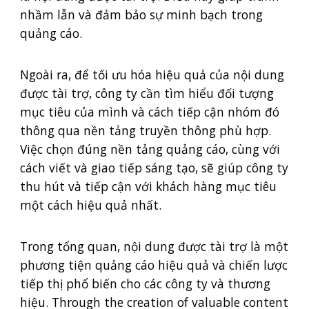
nhầm lẫn và đảm bảo sự minh bạch trong
quảng cáo.
Ngoài ra, để tối ưu hóa hiệu quả của nội dung
được tài trợ, công ty cần tìm hiểu đối tượng
mục tiêu của mình và cách tiếp cận nhóm đó
thông qua nền tảng truyền thông phù hợp.
Việc chọn đúng nền tảng quảng cáo, cùng với
cách viết và giao tiếp sáng tạo, sẽ giúp công ty
thu hút và tiếp cận với khách hàng mục tiêu
một cách hiệu quả nhất.
Trong tổng quan, nội dung được tài trợ là một
phương tiện quảng cáo hiệu quả và chiến lược
tiếp thị phổ biến cho các công ty và thương
hiệu. Through the creation of valuable content