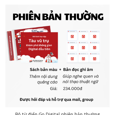
Bộ từ điển Go Digital phiên bản thường