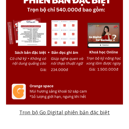
Trọn bộ Go Digital phiên bản đặc biệt