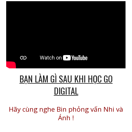
BẠN LÀM GÌ SAU KHI HỌC GO
DIGITAL
Hãy cùng nghe Bin phỏng vấn Nhi và
Ánh
!