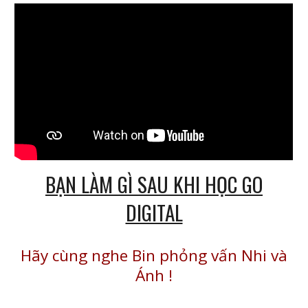
BẠN LÀM GÌ SAU KHI HỌC GO
DIGITAL
Hãy cùng nghe Bin phỏng vấn Nhi và
Ánh
!