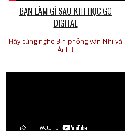
BẠN LÀM GÌ SAU KHI HỌC GO
DIGITAL
Hãy cùng nghe Bin phỏng vấn Nhi và
Ánh
!