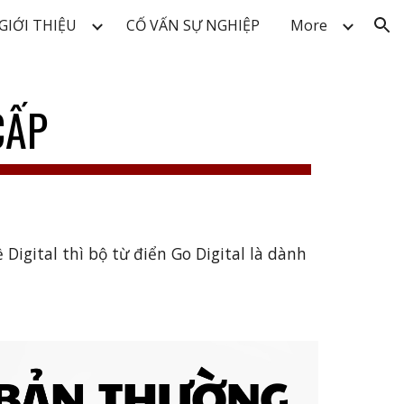
GIỚI THIỆU
CỐ VẤN SỰ NGHIỆP
More
ion
ẤP
igital thì bộ từ điển Go Digital là dành