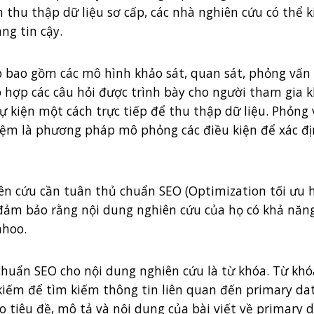
h thu thập dữ liệu sơ cấp, các nhà nghiên cứu có thể 
ng tin cậy.
 bao gồm các mô hình khảo sát, quan sát, phỏng vấn 
hợp các câu hỏi được trình bày cho người tham gia k
ự kiện một cách trực tiếp để thu thập dữ liệu. Phỏng 
hiệm là phương pháp mô phỏng các điều kiện để xác đ
iên cứu cần tuân thủ chuẩn SEO (Optimization tối ưu 
 đảm bảo rằng nội dung nghiên cứu của họ có khả năng
ahoo.
chuẩn SEO cho nội dung nghiên cứu là từ khóa. Từ kh
iếm để tìm kiếm thông tin liên quan đến primary dat
 tiêu đề, mô tả và nội dung của bài viết về primary 