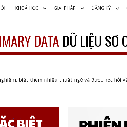
NỐI
KHOÁ HỌC
GIẢI PHÁP
ĐĂNG KÝ
ip to main content
Skip to navigat
IMARY DATA
DỮ LIỆU SƠ C
hiệm, biết thêm nhiều thuật ngữ và được học hỏi về D