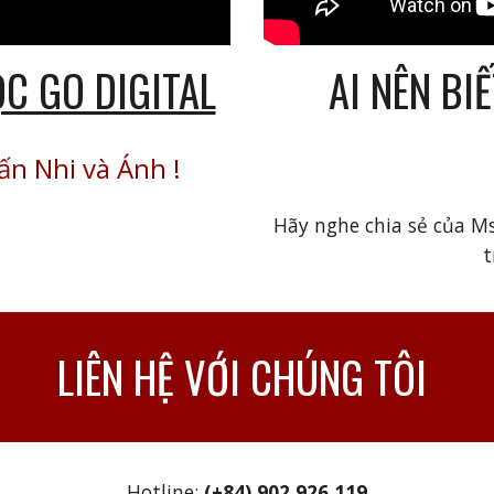
AI NÊN BI
ỌC GO DIGITAL
ấn Nhi và Ánh
!
Hãy nghe chia sẻ của M
t
LIÊN HỆ VỚI CHÚNG TÔI
Hotline:
(+84) 902 926 119