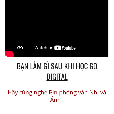
BẠN LÀM GÌ SAU KHI HỌC GO
DIGITAL
Hãy cùng nghe Bin phỏng vấn Nhi và
Ánh
!