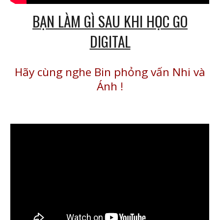
BẠN LÀM GÌ SAU KHI HỌC GO
DIGITAL
Hãy cùng nghe Bin phỏng vấn Nhi và
Ánh
!