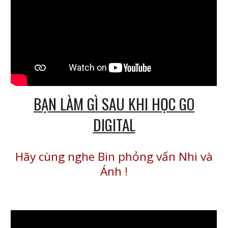
BẠN LÀM GÌ SAU KHI HỌC GO
DIGITAL
Hãy cùng nghe Bin phỏng vấn Nhi và
Ánh
!