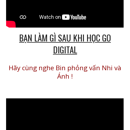
BẠN LÀM GÌ SAU KHI HỌC GO
DIGITAL
Hãy cùng nghe Bin phỏng vấn Nhi và
Ánh
!