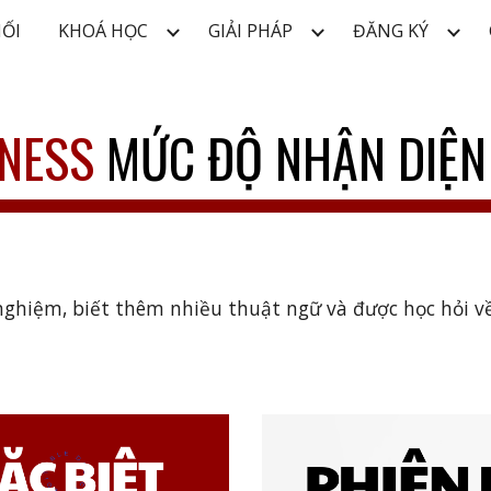
NỐI
KHOÁ HỌC
GIẢI PHÁP
ĐĂNG KÝ
ip to main content
Skip to navigat
ENESS
MỨC ĐỘ NHẬN DIỆN
hiệm, biết thêm nhiều thuật ngữ và được học hỏi về D