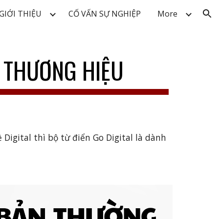
GIỚI THIỆU
CỐ VẤN SỰ NGHIỆP
More
ion
 THƯƠNG HIỆU
igital thì bộ từ điển Go Digital là dành