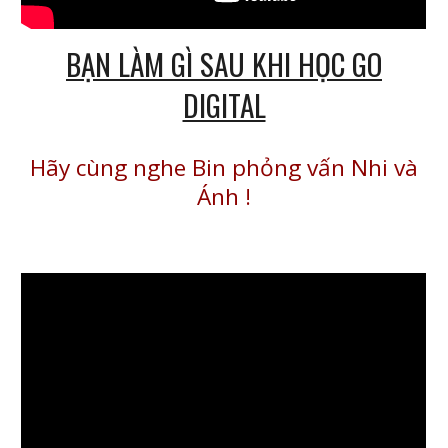
BẠN LÀM GÌ SAU KHI HỌC GO
DIGITAL
Hãy cùng nghe Bin phỏng vấn Nhi và
Ánh
!