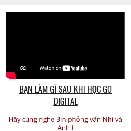
BẠN LÀM GÌ SAU KHI HỌC GO
DIGITAL
Hãy cùng nghe Bin phỏng vấn Nhi và
Ánh
!