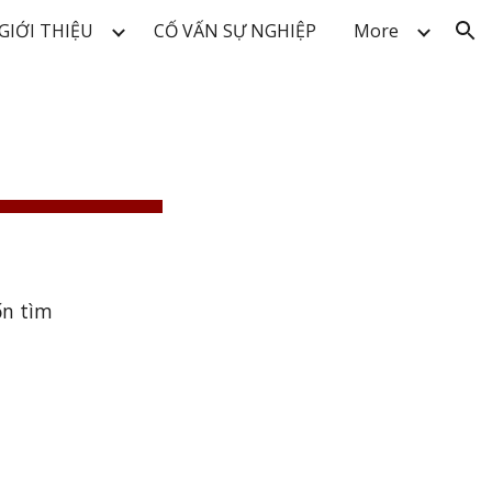
GIỚI THIỆU
CỐ VẤN SỰ NGHIỆP
More
ion
ốn tìm