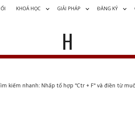
NỐI
KHOÁ HỌC
GIẢI PHÁP
ĐĂNG KÝ
ip to main content
Skip to navigat
H
ìm kiếm nhanh: Nhấp tổ hợp "Ctr + F" và điền từ mu