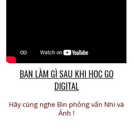
BẠN LÀM GÌ SAU KHI HỌC GO
DIGITAL
Hãy cùng nghe Bin phỏng vấn Nhi và
Ánh
!