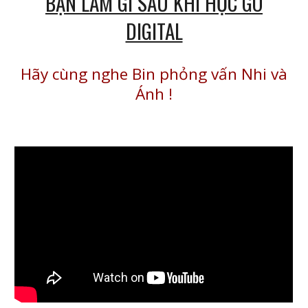
BẠN LÀM GÌ SAU KHI HỌC GO
DIGITAL
Hãy cùng nghe Bin phỏng vấn Nhi và
Ánh
!