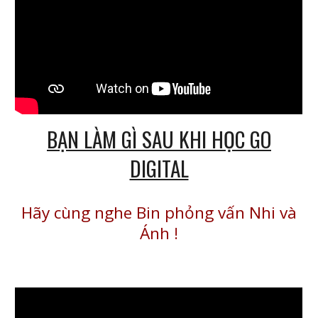
BẠN LÀM GÌ SAU KHI HỌC GO
DIGITAL
Hãy cùng nghe Bin phỏng vấn Nhi và
Ánh
!