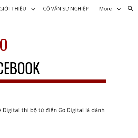
GIỚI THIỆU
CỐ VẤN SỰ NGHIỆP
More
ion
IO
ACEBOOK
igital thì bộ từ điển Go Digital là dành