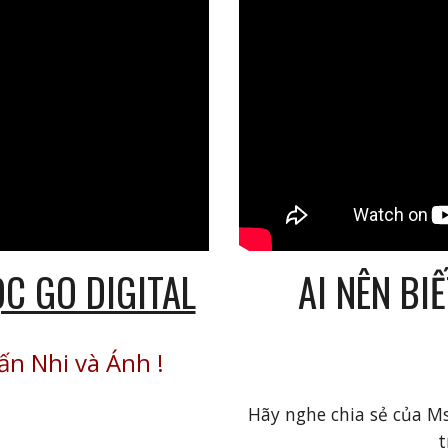
AI NÊN BI
ỌC GO DIGITAL
ấn Nhi và Ánh
!
Hãy nghe chia sẻ của M
t