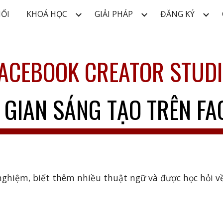
NỐI
KHOÁ HỌC
GIẢI PHÁP
ĐĂNG KÝ
ip to main content
Skip to navigat
ACEBOOK CREATOR STUD
GIAN SÁNG TẠO TRÊN F
hiệm, biết thêm nhiều thuật ngữ và được học hỏi về D