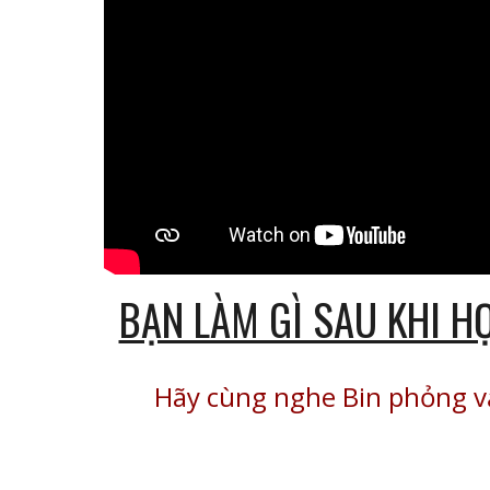
BẠN LÀM GÌ SAU KHI H
Hãy cùng nghe Bin phỏng v