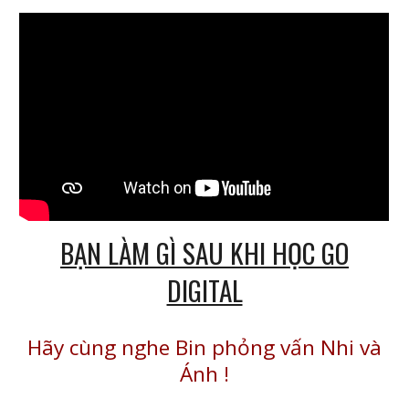
BẠN LÀM GÌ SAU KHI HỌC GO
DIGITAL
Hãy cùng nghe Bin phỏng vấn Nhi và
Ánh
!