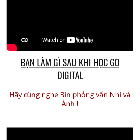
BẠN LÀM GÌ SAU KHI HỌC GO
DIGITAL
Hãy cùng nghe Bin phỏng vấn Nhi và
Ánh
!