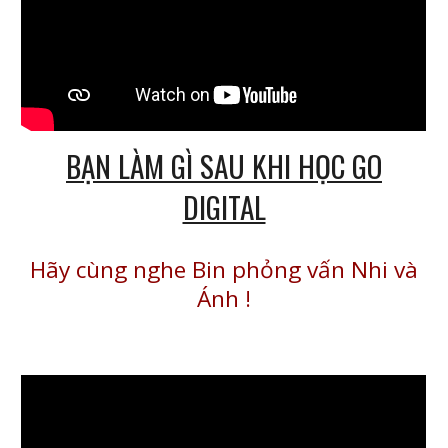
BẠN LÀM GÌ SAU KHI HỌC GO
DIGITAL
Hãy cùng nghe Bin phỏng vấn Nhi và
Ánh
!