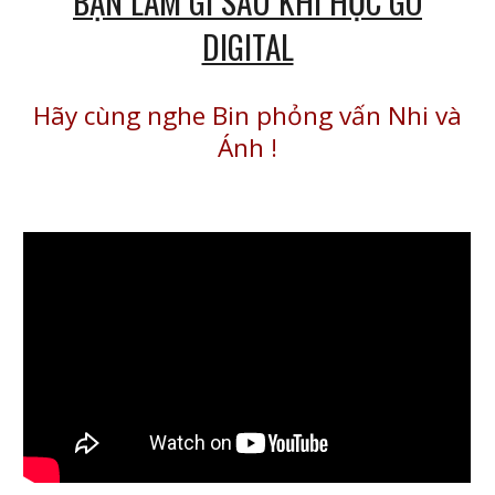
BẠN LÀM GÌ SAU KHI HỌC GO
DIGITAL
Hãy cùng nghe Bin phỏng vấn Nhi và
Ánh
!