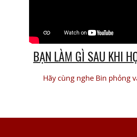
BẠN LÀM GÌ SAU KHI H
Hãy cùng nghe Bin phỏng v