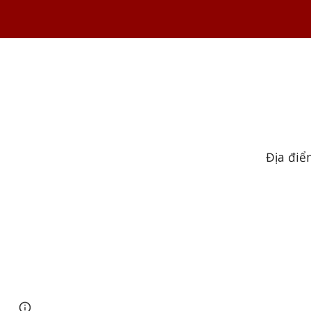
Địa điể
Page
Google Sites
Report abuse