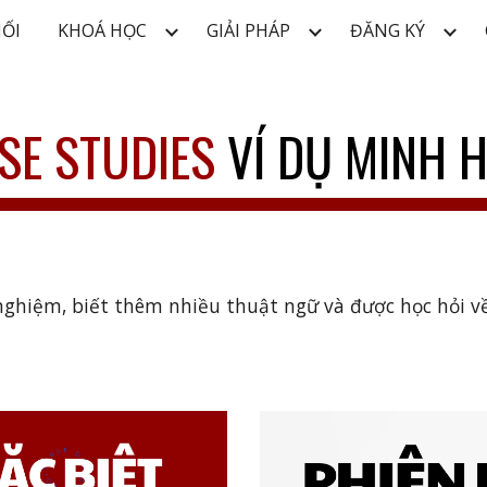
NỐI
KHOÁ HỌC
GIẢI PHÁP
ĐĂNG KÝ
ip to main content
Skip to navigat
SE STUDIES
VÍ DỤ MINH 
hiệm, biết thêm nhiều thuật ngữ và được học hỏi về D