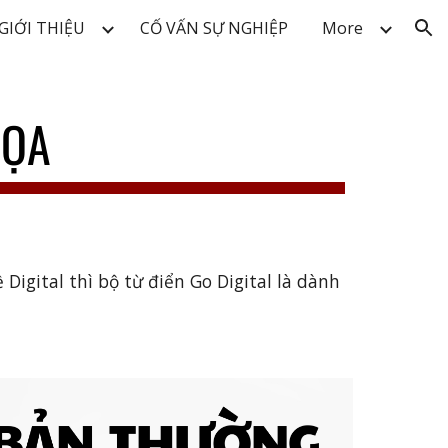
GIỚI THIỆU
CỐ VẤN SỰ NGHIỆP
More
ion
HỌA
igital thì bộ từ điển Go Digital là dành