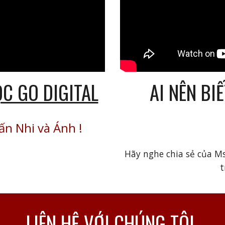
AI NÊN BI
ỌC GO DIGITAL
ấn Nhi và Ánh
!
Hãy nghe chia sẻ của M
t
LIÊN HỆ VỚI CHÚNG TÔI