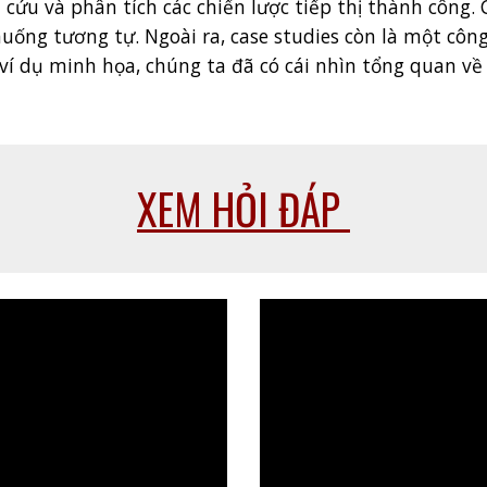
n cứu và phân tích các chiến lược tiếp thị thành công.
uống tương tự. Ngoài ra, case studies còn là một côn
í dụ minh họa, chúng ta đã có cái nhìn tổng quan về 
XEM HỎI ĐÁP